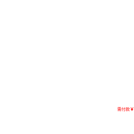
需付款
￥