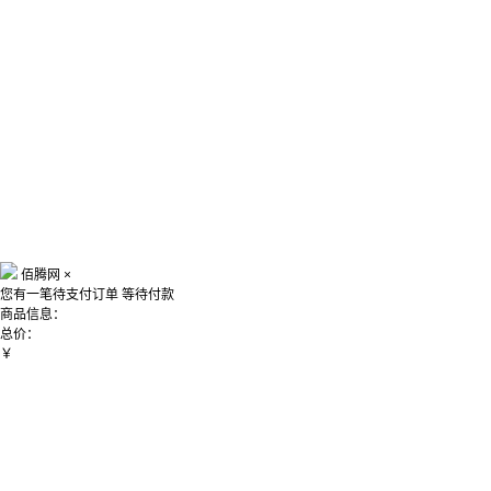
佰腾网
×
您有一笔待支付订单
等待付款
商品信息：
总价：
￥