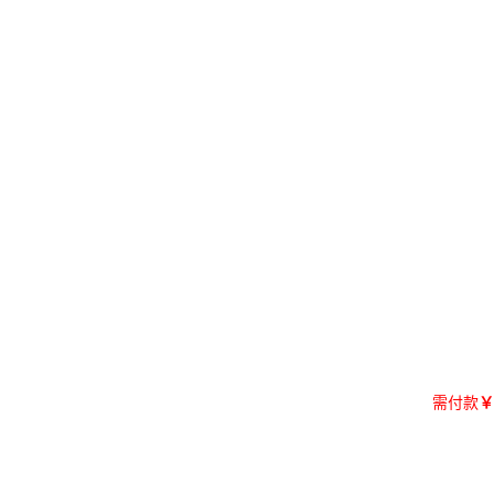
需付款
￥