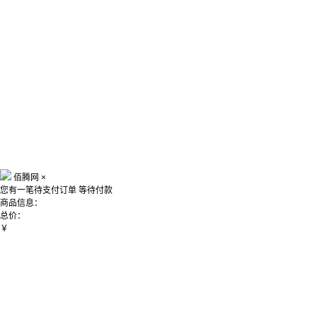
佰腾网
×
您有一笔待支付订单
等待付款
商品信息：
总价：
￥