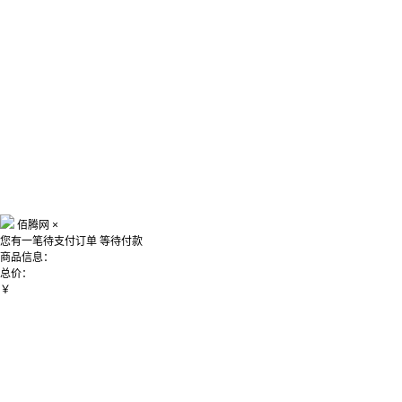
佰腾网
×
您有一笔待支付订单
等待付款
商品信息：
总价：
￥