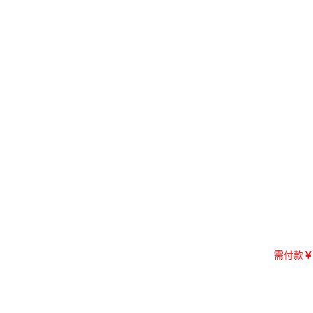
需付款
￥