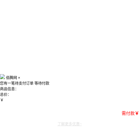
佰腾网
×
您有一笔待支付订单
等待付款
商品信息：
总价：
￥
需付款
￥
了解更多优惠~