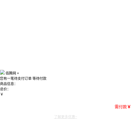
佰腾网
×
您有一笔待支付订单
等待付款
商品信息：
总价：
￥
需付款
￥
了解更多优惠~