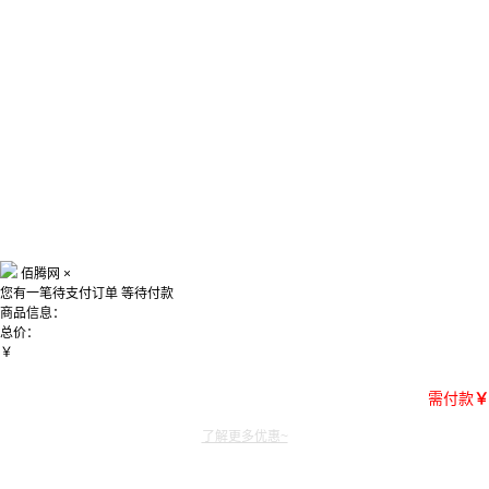
佰腾网
×
您有一笔待支付订单
等待付款
商品信息：
总价：
￥
需付款
￥
了解更多优惠~