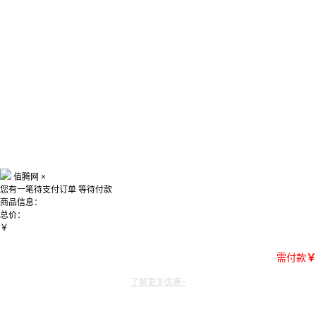
佰腾网
×
您有一笔待支付订单
等待付款
商品信息：
总价：
￥
需付款
￥
了解更多优惠~