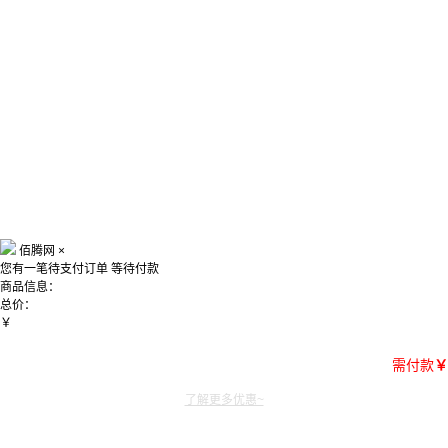
佰腾网
×
您有一笔待支付订单
等待付款
商品信息：
总价：
￥
需付款
￥
了解更多优惠~