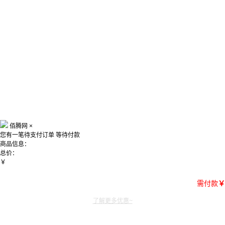
佰腾网
×
您有一笔待支付订单
等待付款
商品信息：
总价：
￥
需付款
￥
了解更多优惠~