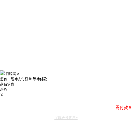
佰腾网
×
您有一笔待支付订单
等待付款
商品信息：
总价：
￥
需付款
￥
了解更多优惠~