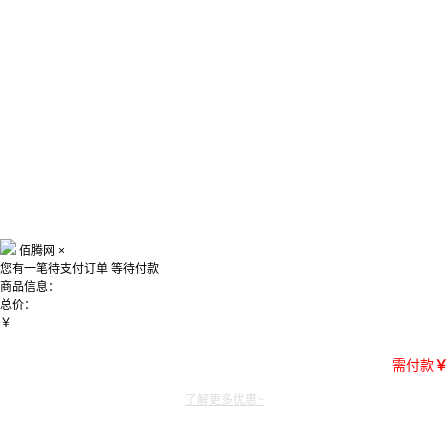
佰腾网
×
您有一笔待支付订单
等待付款
商品信息：
总价：
￥
需付款
￥
了解更多优惠~