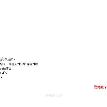
佰腾网
×
您有一笔待支付订单
等待付款
商品信息：
总价：
￥
需付款
￥
了解更多优惠~