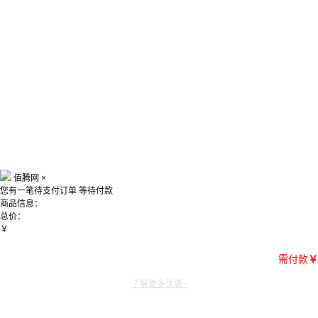
佰腾网
×
您有一笔待支付订单
等待付款
商品信息：
总价：
￥
需付款
￥
了解更多优惠~