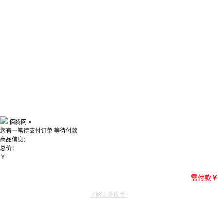
佰腾网
×
您有一笔待支付订单
等待付款
商品信息：
总价：
￥
需付款
￥
了解更多优惠~