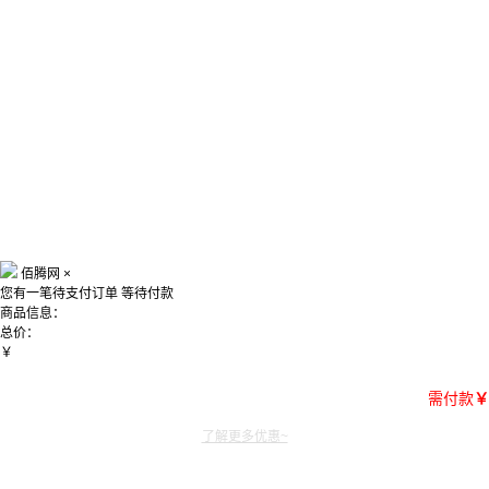
佰腾网
×
您有一笔待支付订单
等待付款
商品信息：
总价：
￥
需付款
￥
了解更多优惠~