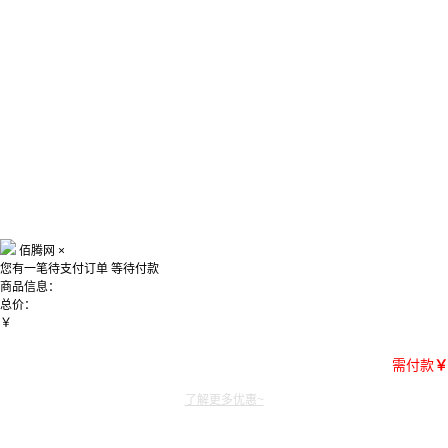
佰腾网
×
您有一笔待支付订单
等待付款
商品信息：
总价：
￥
需付款
￥
了解更多优惠~