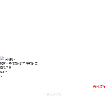
佰腾网
×
您有一笔待支付订单
等待付款
商品信息：
总价：
￥
需付款
￥
了解更多优惠~