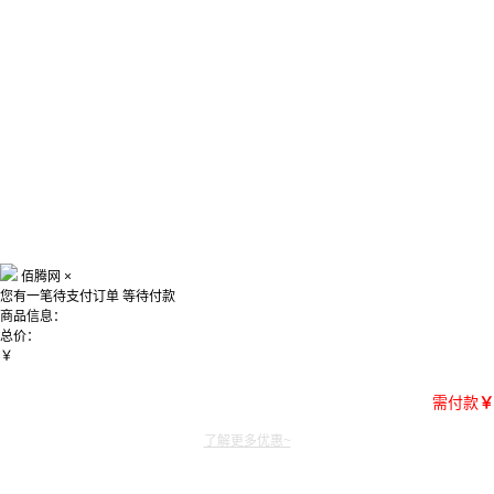
佰腾网
×
您有一笔待支付订单
等待付款
商品信息：
总价：
￥
需付款
￥
了解更多优惠~