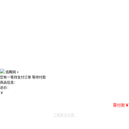
佰腾网
×
您有一笔待支付订单
等待付款
商品信息：
总价：
￥
需付款
￥
了解更多优惠~