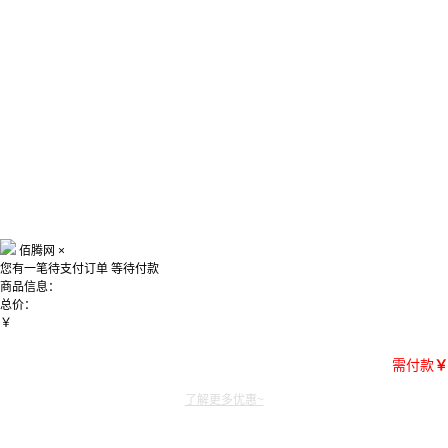
佰腾网
×
您有一笔待支付订单
等待付款
商品信息：
总价：
￥
需付款
￥
了解更多优惠~