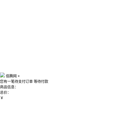
佰腾网
×
您有一笔待支付订单
等待付款
商品信息：
总价：
￥