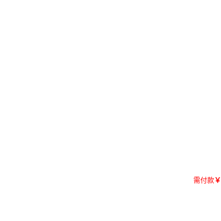
需付款
￥