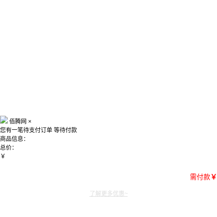
佰腾网
×
您有一笔待支付订单
等待付款
商品信息：
总价：
￥
需付款
￥
了解更多优惠~