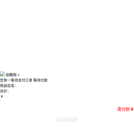
佰腾网
×
您有一笔待支付订单
等待付款
商品信息：
总价：
￥
需付款
￥
了解更多优惠~