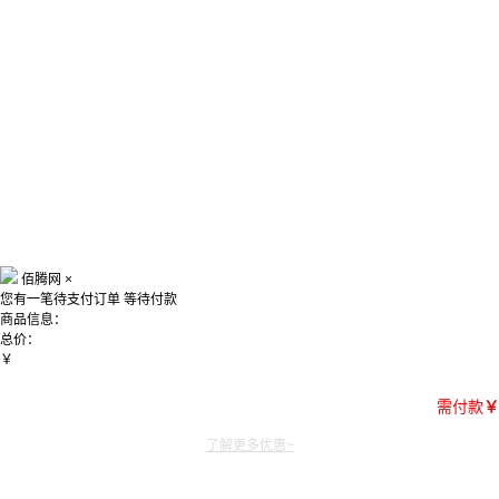
佰腾网
×
您有一笔待支付订单
等待付款
商品信息：
总价：
￥
需付款
￥
了解更多优惠~