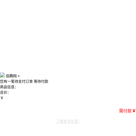
佰腾网
×
您有一笔待支付订单
等待付款
商品信息：
总价：
￥
需付款
￥
了解更多优惠~