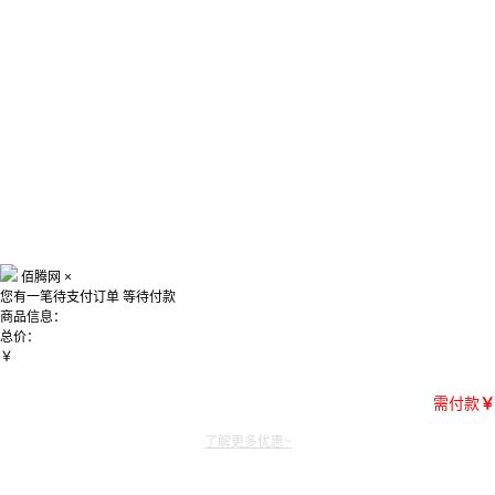
佰腾网
×
您有一笔待支付订单
等待付款
商品信息：
总价：
￥
需付款
￥
了解更多优惠~