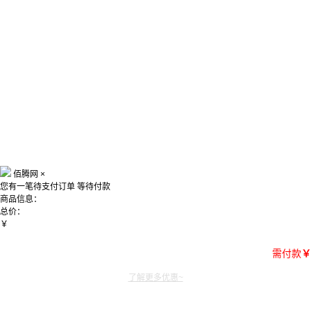
佰腾网
×
您有一笔待支付订单
等待付款
商品信息：
总价：
￥
需付款
￥
了解更多优惠~