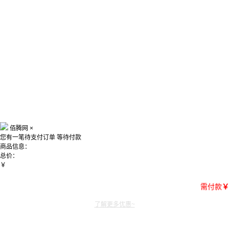
佰腾网
×
您有一笔待支付订单
等待付款
商品信息：
总价：
￥
需付款
￥
了解更多优惠~