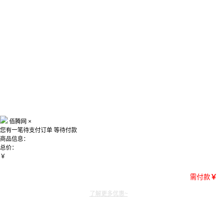
佰腾网
×
您有一笔待支付订单
等待付款
商品信息：
总价：
￥
需付款
￥
了解更多优惠~