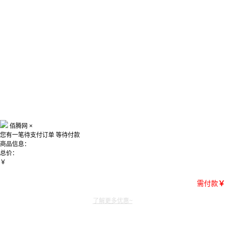
佰腾网
×
您有一笔待支付订单
等待付款
商品信息：
总价：
￥
需付款
￥
了解更多优惠~