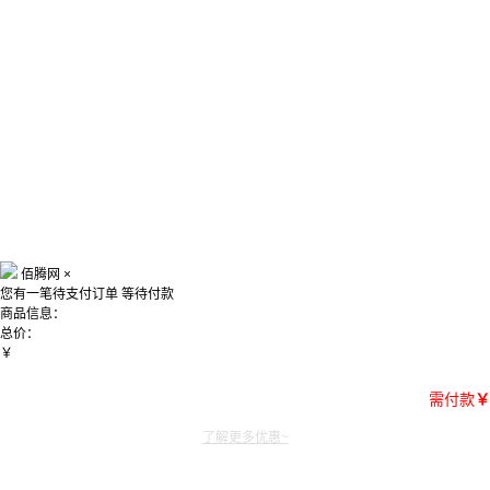
佰腾网
×
您有一笔待支付订单
等待付款
商品信息：
总价：
￥
需付款
￥
了解更多优惠~