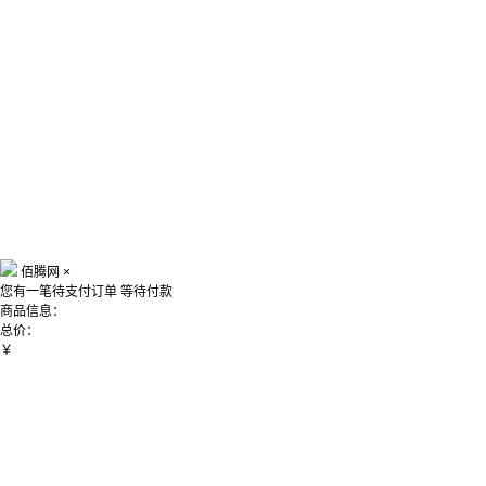
佰腾网
×
您有一笔待支付订单
等待付款
商品信息：
总价：
￥