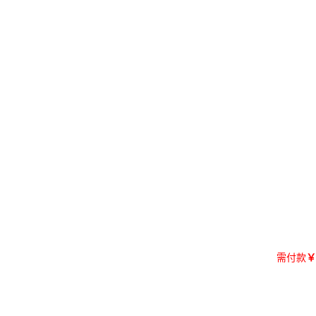
需付款
￥