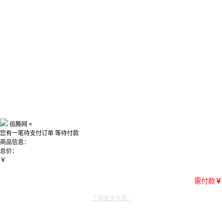
佰腾网
×
您有一笔待支付订单
等待付款
商品信息：
总价：
￥
需付款
￥
了解更多优惠~