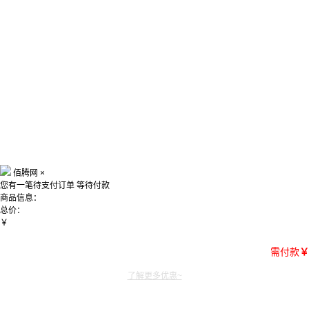
佰腾网
×
您有一笔待支付订单
等待付款
商品信息：
总价：
￥
需付款
￥
了解更多优惠~