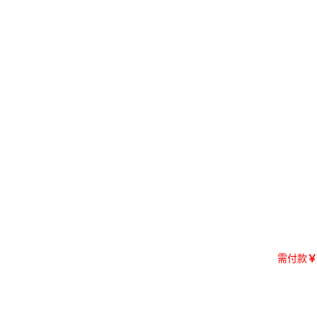
需付款
￥