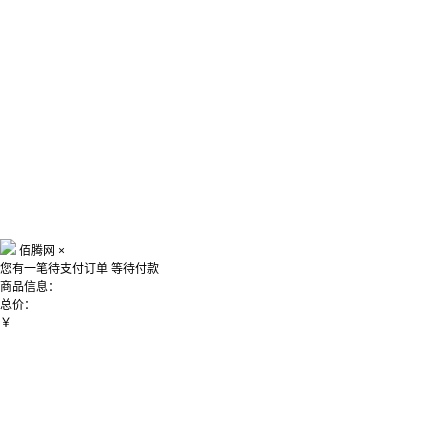
佰腾网
×
您有一笔待支付订单
等待付款
商品信息：
总价：
￥