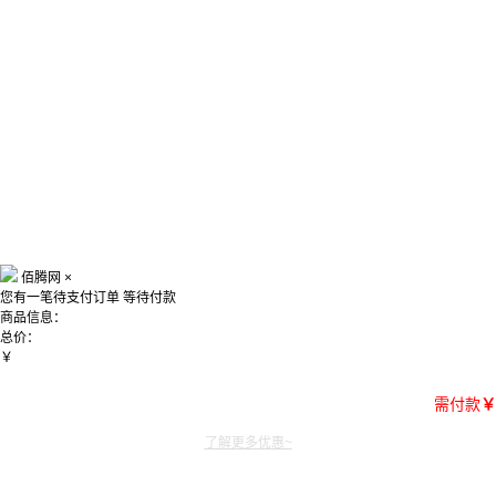
佰腾网
×
您有一笔待支付订单
等待付款
商品信息：
总价：
￥
需付款
￥
了解更多优惠~