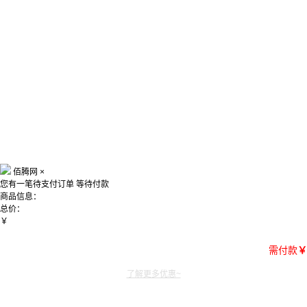
佰腾网
×
您有一笔待支付订单
等待付款
商品信息：
总价：
￥
需付款
￥
了解更多优惠~