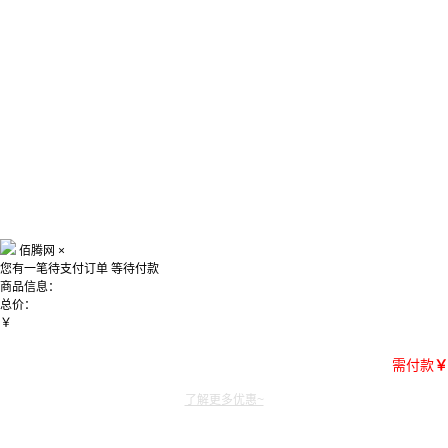
佰腾网
×
您有一笔待支付订单
等待付款
商品信息：
总价：
￥
需付款
￥
了解更多优惠~