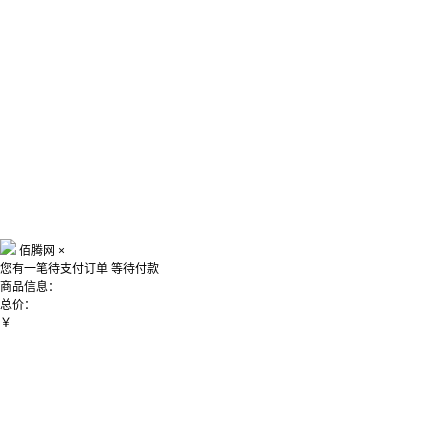
佰腾网
×
您有一笔待支付订单
等待付款
商品信息：
总价：
￥