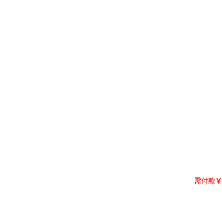
需付款
￥