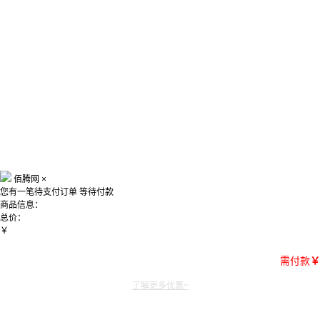
佰腾网
×
您有一笔待支付订单
等待付款
商品信息：
总价：
￥
需付款
￥
了解更多优惠~