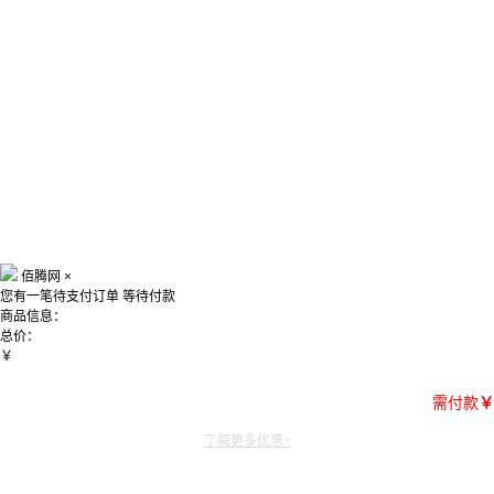
佰腾网
×
您有一笔待支付订单
等待付款
商品信息：
总价：
￥
需付款
￥
了解更多优惠~