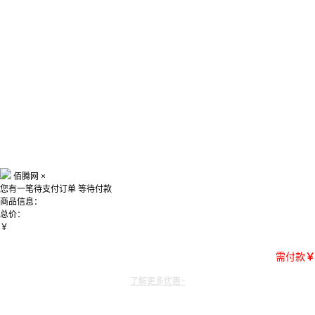
佰腾网
×
您有一笔待支付订单
等待付款
商品信息：
总价：
￥
需付款
￥
了解更多优惠~