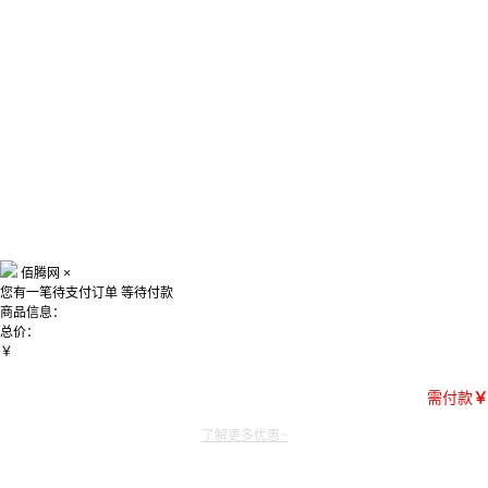
佰腾网
×
您有一笔待支付订单
等待付款
商品信息：
总价：
￥
需付款
￥
了解更多优惠~