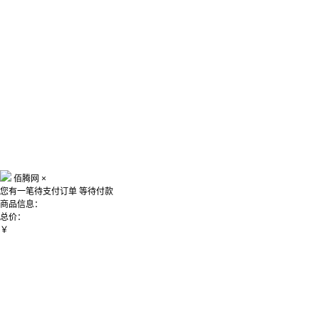
佰腾网
×
您有一笔待支付订单
等待付款
商品信息：
总价：
￥