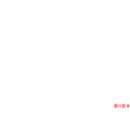
需付款
￥