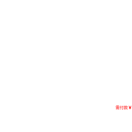
需付款
￥