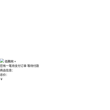
佰腾网
×
您有一笔待支付订单
等待付款
商品信息：
总价：
￥