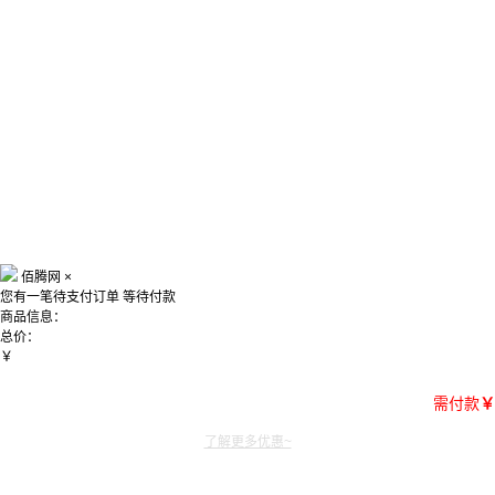
佰腾网
×
您有一笔待支付订单
等待付款
商品信息：
总价：
￥
需付款
￥
了解更多优惠~