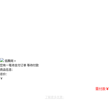
佰腾网
×
您有一笔待支付订单
等待付款
商品信息：
总价：
￥
需付款
￥
了解更多优惠~