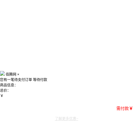
佰腾网
×
您有一笔待支付订单
等待付款
商品信息：
总价：
￥
需付款
￥
了解更多优惠~