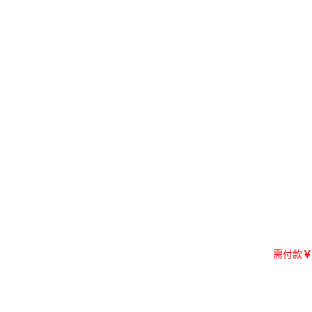
需付款
￥