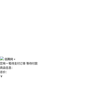
佰腾网
×
您有一笔待支付订单
等待付款
商品信息：
总价：
￥