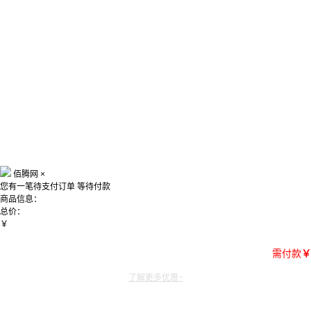
佰腾网
×
您有一笔待支付订单
等待付款
商品信息：
总价：
￥
需付款
￥
了解更多优惠~